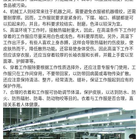
食品被污染。
4、机械工人则经常来往于机器之间，需要避免衣服被机器缠绞，还需
要耐摩擦。因而，工作服就要求是紧身的，下摆、袖口、裤腿都是可
以扣起来的，并且，布料要求较结实、耐磨，色泽以较深为宜。
5、高温环境下工作时，接触热辐射量大，因此，在高温条件下工作时
穿着的工作服应尽量采用白色或浅色，布料要厚而软。另外，高温下
工作出汗多，有些人喜欢上身赤膊，这样会导致热辐射灼伤皮肤，使
皮肤热而干，降低散热功能。还容易使身体受伤。因此高温下工作不
但应该穿衣服，还应当穿着较厚的长袖衣服和长裤，并戴上手套以至
面罩、护脚罩等。
6、穿着工作服除要根据工作性质选择外，还应注意专服专门使用，工
作服只在工作间穿用，不要带回家，以防带回病菌或毒物传染扩散。
还应注意保持清洁、整齐，经常清洗、缝补，保证工作服起到应有的
保护作用。
7、合理的衣着和工作服可协助调节体温，保护皮肤，以达到防水、防
火、防热辐射、防毒、防动物咬等目的。衣着与工作服是否合理，直
接关系着人体健康。