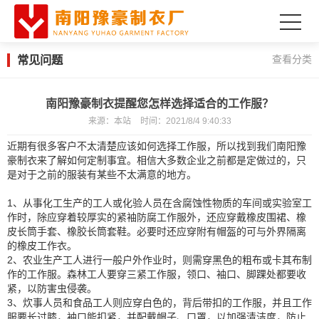
常见问题
查看分类
南阳豫豪制衣提醒您怎样选择适合的工作服？
来源：
本站
时间：
2021/8/4 9:40:33
近期有很多客户不太清楚应该如何选择工作服，所以找到我们南阳豫
豪制衣来了解如何定制事宜。相信大多数企业之前都是定做过的，只
是对于之前的服装有某些不太满意的地方。
1、从事化工生产的工人或化验人员在含腐蚀性物质的车间或实验室工
作时，除应穿着较厚实的紧袖防腐工作服外，还应穿戴橡皮围裙、橡
皮长筒手套、橡胶长筒套鞋。必要时还应穿附有帽盔的可与外界隔离
的橡皮工作衣。
2、农业生产工人进行一般户外作业时，则需穿黑色的粗布或卡其布制
作的工作服。森林工人要穿三紧工作服，领口、袖口、脚踝处都要收
紧，以防害虫侵袭。
3、炊事人员和食品工人则应穿白色的，背后带扣的工作服，并且工作
服要长过膝，袖口能扣紧，并配戴帽子、口罩，以加强清洁度，防止